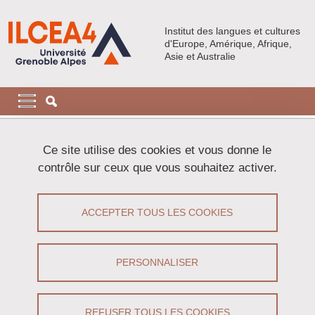
Aller au contenu principal
Gestion des cookies
Institut des langues et cultures
d'Europe, Amérique, Afrique,
Asie et Australie
Navigation principale
Navigation principale mobile
Fil d'Ariane
Accueil
Activités
Autres événements
Ce site utilise des cookies et vous donne le
LE BANQUET-CRÉATION : DES PORTRAITS DE
contrôle sur ceux que vous souhaitez activer.
L’ESCLAVAGE EN COLOMBIE (XVIIE -XIXE SIÈCLES)
Le banquet-création : des portraits de
ACCEPTER TOUS LES COOKIES
l'esclavage en Colombie (XVIIe -XIXe
siècles)
PERSONNALISER
Partager sur Facebook
Partager sur LinkedIn
Imprimer
Partager
REFUSER TOUS LES COOKIES
Partager l'URL de cette page