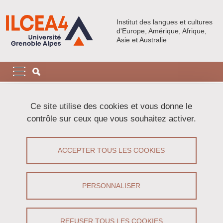
Aller au contenu principal
Gestion des cookies
Institut des langues et cultures
d'Europe, Amérique, Afrique,
Asie et Australie
Navigation principale
Navigation principale mobile
Fil d'Ariane
Accueil
Activités
Archives
Ce site utilise des cookies et vous donne le
contrôle sur ceux que vous souhaitez activer.
Archives
ACCEPTER TOUS LES COOKIES
Partager sur Facebook
Partager sur LinkedIn
Imprimer
Partager
Partager l'URL de cette page
PERSONNALISER
REFUSER TOUS LES COOKIES