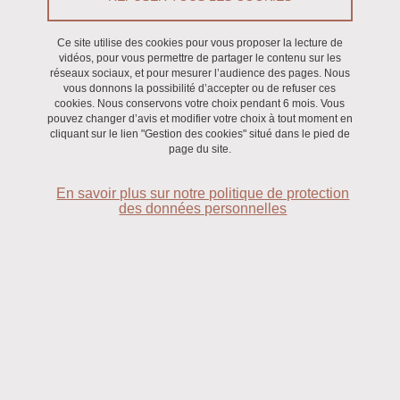
Ce site utilise des cookies pour vous proposer la lecture de
vidéos, pour vous permettre de partager le contenu sur les
réseaux sociaux, et pour mesurer l’audience des pages. Nous
vous donnons la possibilité d’accepter ou de refuser ces
cookies. Nous conservons votre choix pendant 6 mois. Vous
pouvez changer d’avis et modifier votre choix à tout moment en
cliquant sur le lien "Gestion des cookies" situé dans le pied de
Retrouvez nos dernières archives :
page du site.
2026-2027
En savoir plus sur notre politique de protection
des données personnelles
Archives antérieures
CONTACTS
Sarah Arab Gauthier
Habiba Naili