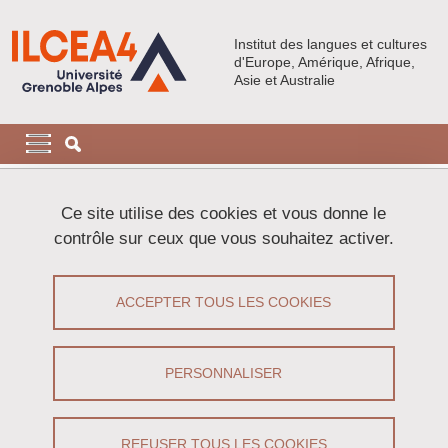
Aller au contenu principal
Gestion des cookies
Institut des langues et cultures
d'Europe, Amérique, Afrique,
Asie et Australie
Navigation principale
Navigation principale mobile
Fil d'Ariane
Accueil
Activités
Colloques
Ce site utilise des cookies et vous donne le
contrôle sur ceux que vous souhaitez activer.
Colloques
ACCEPTER TOUS LES COOKIES
Partager sur Facebook
Partager sur LinkedIn
Imprimer
Partager
Partager l'URL de cette page
PERSONNALISER
Sur cette page s'affichent les colloques en cours et à venir...
REFUSER TOUS LES COOKIES