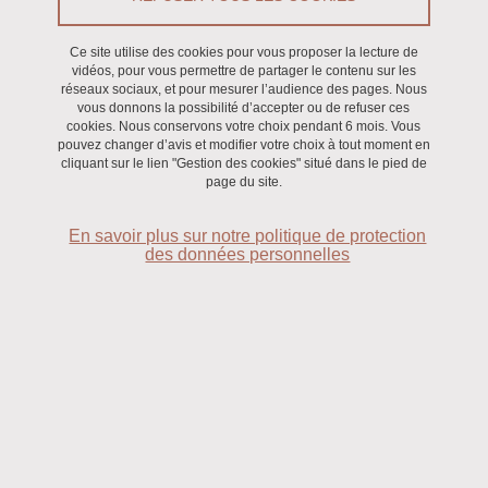
Ouvrage
/
Recherche
Ce site utilise des cookies pour vous proposer la lecture de
vidéos, pour vous permettre de partager le contenu sur les
réseaux sociaux, et pour mesurer l’audience des pages. Nous
vous donnons la possibilité d’accepter ou de refuser ces
Si la « Frontière », avec ses possibilités infinies, a constitué une
cookies. Nous conservons votre choix pendant 6 mois. Vous
métaphore structurante majeure d'une grande partie de l'histoire
pouvez changer d’avis et modifier votre choix à tout moment en
cliquant sur le lien "Gestion des cookies" situé dans le pied de
des États-Unis, c'est aujourd'hui la frontière (au sens de limite ou
page du site.
de démarcation) qui incarne le mieux l'expérience américaine,
alors que la xénophobie, les inégalités économiques et la
En savoir plus sur notre politique de protection
résurgence du nationalisme continuent d'alimenter les divisions et
des données personnelles
les phénomènes d'exclusion. Cet ouvrage, résolument
interdisciplinaire, examine la manière dont divers acteurs —
historiques et contemporains — ont franchi ces frontières aux
États-Unis, qu'elles soient nationales, culturelles, ethniques,
raciales ou conceptuelles. L'ensemble de ces essais propose de
nouvelles façons d'appréhender les frontières tout en favorisant
les liens et les échanges, alors même que des forces sociales et
politiques s'obstinent à tracer des lignes de démarcation autour