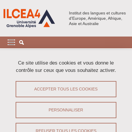
Aller au contenu principal
Gestion des cookies
Institut des langues et cultures
d'Europe, Amérique, Afrique,
Asie et Australie
Navigation principale
Navigation principale mobile
Fil d'Ariane
Accueil
Publications
Ouvrages de nos chercheurs
Ce site utilise des cookies et vous donne le
Permeable Borders
contrôle sur ceux que vous souhaitez activer.
Permeable Borders
ACCEPTER TOUS LES COOKIES
History, Theory, Policy and Practice in the
United States
PERSONNALISER
Partager sur Facebook
Partager sur LinkedIn
Imprimer
Partager
Partager l'URL de cette page
REFUSER TOUS LES COOKIES