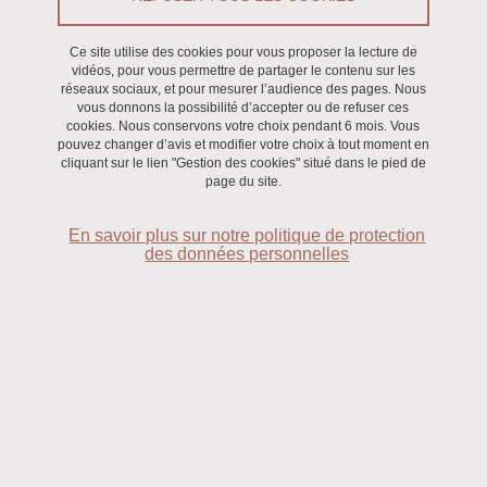
Ce site utilise des cookies pour vous proposer la lecture de
Ouvrage
/
Recherche
vidéos, pour vous permettre de partager le contenu sur les
réseaux sociaux, et pour mesurer l’audience des pages. Nous
vous donnons la possibilité d’accepter ou de refuser ces
Los nuevos Estados latinoamericanos y su insercion en el contexto
cookies. Nous conservons votre choix pendant 6 mois. Vous
pouvez changer d’avis et modifier votre choix à tout moment en
internacional 1821-1903
coordonné par Agustin Sanchez Andrés et
cliquant sur le lien "Gestion des cookies" situé dans le pied de
Almudena Delgado Larios, édité par Universidad Michoacana de
page du site.
San Nicolas de Hidalgo-Instituto de Investigaciones Historicas-
En savoir plus sur notre politique de protection
ILCEA-Université Stendhal Grenoble 3.
des données personnelles
EN SAVOIR PLUS
Auteur(s) :
Agustin Sanchez Andrés et Almudena Delgado Larios
Date de publication :
06/01/2012
Informations complémentaires
470 pages