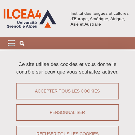
Aller au contenu principal
Gestion des cookies
Institut des langues et cultures
d'Europe, Amérique, Afrique,
Asie et Australie
Navigation principale
Navigation principale mobile
Fil d'Ariane
Accueil
Publications
Ouvrages de nos chercheurs
Ce site utilise des cookies et vous donne le
Los nuevos estados latinoamericanos y su inserción en el
contrôle sur ceux que vous souhaitez activer.
contexto internacional 1821-1903
Los nuevos estados latinoamericanos y
ACCEPTER TOUS LES COOKIES
su inserción en el contexto
internacional 1821-1903
PERSONNALISER
Partager sur Facebook
Partager sur LinkedIn
Imprimer
Partager
REFUSER TOUS LES COOKIES
Partager l'URL de cette page