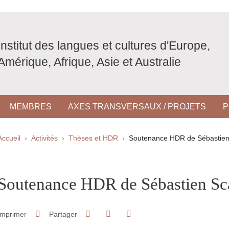
Institut des langues et cultures d'Europe,
Amérique, Afrique, Asie et Australie
MEMBRES
AXES TRANSVERSAUX / PROJETS
P
Fil d'Ariane
Accueil
Activités
Thèses et HDR
Soutenance HDR de Sébastien
pale Sidebar
Soutenance HDR de Sébastien Sc
Partager sur Facebook
Partager sur LinkedIn
Imprimer
Partager
Partager l'URL de cette page