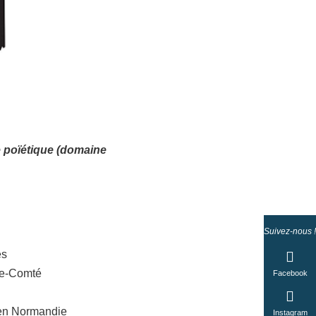
e poïétique (domaine
Suivez-nous !
es
he-Comté
Facebook
uen Normandie
Instagram