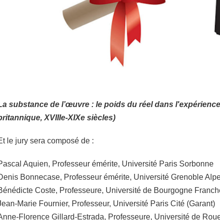
La substance de l’œuvre : le poids du réel dans l'expérienc
britannique, XVIIIe-XIXe siècles)
Et le jury sera composé de :
Pascal Aquien, Professeur émérite, Université Paris Sorbonne
Denis Bonnecase, Professeur émérite, Université Grenoble Alp
Bénédicte Coste, Professeure, Université de Bourgogne Franc
Jean-Marie Fournier, Professeur, Université Paris Cité (Garant)
Anne-Florence Gillard-Estrada, Professeure, Université de Ro