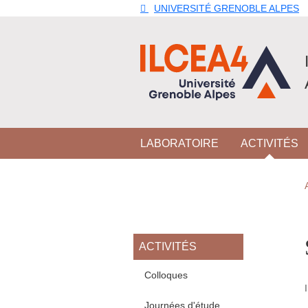
Aller au contenu principal
Gestion des cookies
UNIVERSITÉ GRENOBLE ALPES
Navigation principale
LABORATOIRE
ACTIVITÉS
Navigation princi
ACTIVITÉS
Colloques
Journées d'étude