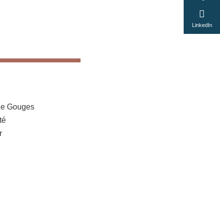
LinkedIn
de Gouges
té
r