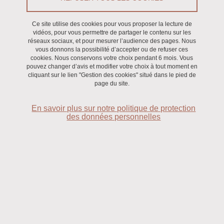
Séminaire, Table ronde
/
Recherche
Ce site utilise des cookies pour vous proposer la lecture de
vidéos, pour vous permettre de partager le contenu sur les
réseaux sociaux, et pour mesurer l’audience des pages. Nous
Le 16 juin 2025
vous donnons la possibilité d’accepter ou de refuser ces
Saint-Martin-d'Hères - Domaine universitaire
cookies. Nous conservons votre choix pendant 6 mois. Vous
pouvez changer d’avis et modifier votre choix à tout moment en
cliquant sur le lien "Gestion des cookies" situé dans le pied de
page du site.
En savoir plus sur notre politique de protection
des données personnelles