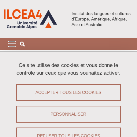
Aller au contenu principal
Gestion des cookies
Institut des langues et cultures
d'Europe, Amérique, Afrique,
Asie et Australie
Navigation principale
Navigation principale mobile
Fil d'Ariane
Accueil
Activités
Séminaires
Ce site utilise des cookies et vous donne le
Nouvelle séance de séminaire Histoire & histoires du groupe
contrôle sur ceux que vous souhaitez activer.
Thes’Art
Nouvelle séance de séminaire Histoire
ACCEPTER TOUS LES COOKIES
& histoires du groupe Thes’Art
PERSONNALISER
Partager sur Facebook
Partager sur LinkedIn
Imprimer
Partager
Partager l'URL de cette page
REFUSER TOUS LES COOKIES