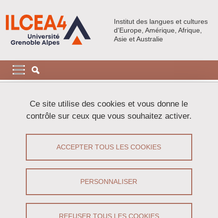
Aller au contenu principal
Gestion des cookies
Institut des langues et cultures
d'Europe, Amérique, Afrique,
Asie et Australie
Navigation principale
Navigation principale mobile
Fil d'Ariane
Accueil
Activités
Colloques
Ce site utilise des cookies et vous donne le
contrôle sur ceux que vous souhaitez activer.
Littérature américaine et cultures
thérapeutiques
ACCEPTER TOUS LES COOKIES
Partager sur Facebook
Partager sur LinkedIn
Imprimer
Partager
PERSONNALISER
Partager l'URL de cette page
Colloque
/
Recherche
REFUSER TOUS LES COOKIES