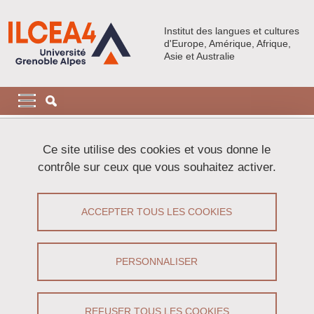
Aller au contenu principal
Gestion des cookies
Institut des langues et cultures
d'Europe, Amérique, Afrique,
Asie et Australie
Navigation principale
Navigation principale mobile
Fil d'Ariane
Accueil
Activités
Séminaires
Ce site utilise des cookies et vous donne le
L'Allemagne en Europe hier et aujourd'hui
contrôle sur ceux que vous souhaitez activer.
L'Allemagne en Europe hier et
ACCEPTER TOUS LES COOKIES
aujourd'hui
Partager sur Facebook
Partager sur LinkedIn
PERSONNALISER
Imprimer
Partager
Partager l'URL de cette page
REFUSER TOUS LES COOKIES